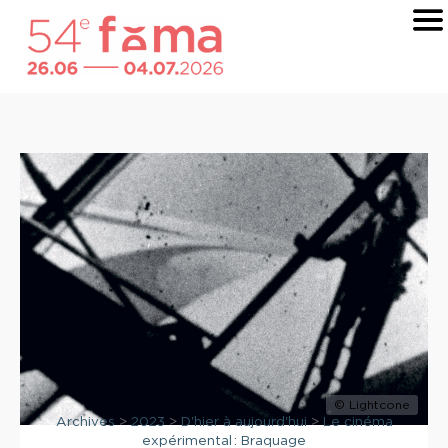
© Lightcone
Archives
>
2023
>
D'hier à aujourd'hui
>
Le cinéma
expérimental : Braquage