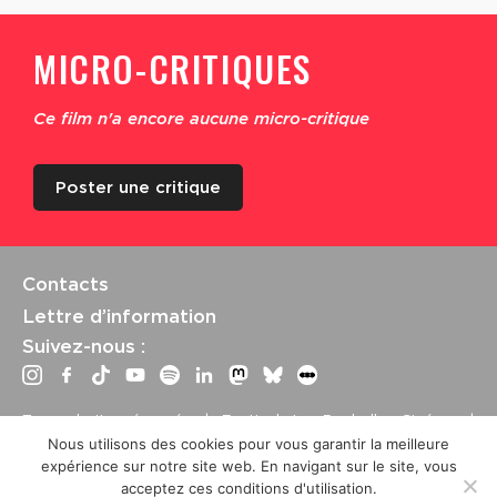
MICRO-CRITIQUES
Ce film n'a encore aucune micro-critique
Poster une critique
Contacts
Lettre d’information
Suivez-nous :
Tous droits réservés | Festival La Rochelle Cinéma |
International Film Festival –
Mentions légales
–
Conditions
Nous utilisons des cookies pour vous garantir la meilleure
générales de vente
expérience sur notre site web. En navigant sur le site, vous
Crédits site : Marine Breton, design ;
Etienne Delcambre
,
acceptez ces conditions d'utilisation.