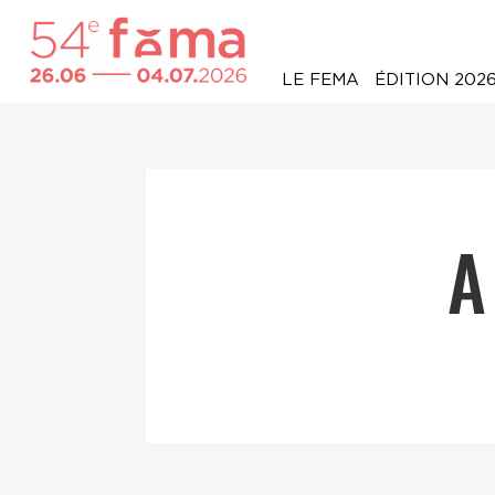
LE FEMA
ÉDITION 202
A