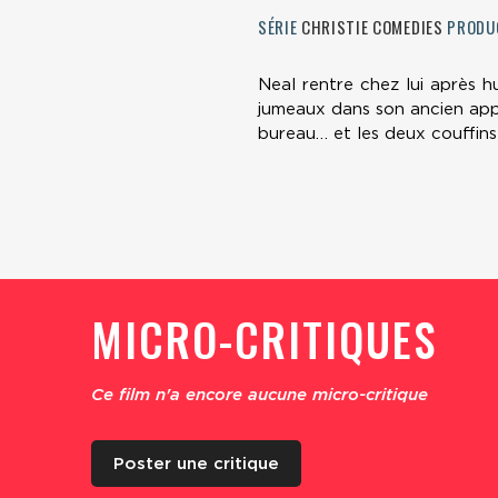
SÉRIE
CHRISTIE COMEDIES
PRODU
Neal rentre chez lui après 
jumeaux dans son ancien appa
bureau… et les deux couffins
MICRO-CRITIQUES
Ce film n'a encore aucune micro-critique
Poster une critique