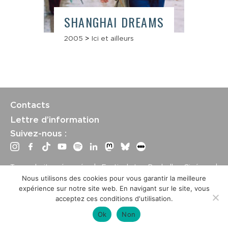
SHANGHAI DREAMS
2005
>
Ici et ailleurs
Contacts
Lettre d’information
Suivez-nous :
Tous droits réservés | Festival La Rochelle Cinéma |
International Film Festival –
Mentions légales
–
Conditions
Nous utilisons des cookies pour vous garantir la meilleure
générales de vente
expérience sur notre site web. En navigant sur le site, vous
Crédits site : Marine Breton, design ;
Etienne Delcambre
,
acceptez ces conditions d'utilisation.
développement et mise à jour
Ok
Non