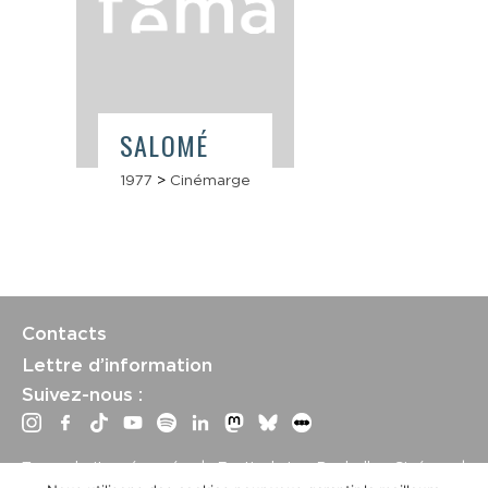
SALOMÉ
1977
>
Cinémarge
Contacts
Lettre d’information
Suivez-nous :
Tous droits réservés | Festival La Rochelle Cinéma |
International Film Festival –
Mentions légales
–
Conditions