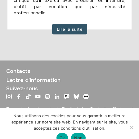
critique qu'il exerça avec précision et intensité,
plutôt par vocation que par nécessité
professionnelle....
Lire la suite
Contacts
Lettre d’information
Suivez-nous :
Tous droits réservés | Festival La Rochelle Cinéma |
International Film Festival –
Mentions légales
–
Conditions
Nous utilisons des cookies pour vous garantir la meilleure
générales de vente
expérience sur notre site web. En navigant sur le site, vous
Crédits site : Marine Breton, design ;
Etienne Delcambre
,
acceptez ces conditions d'utilisation.
développement et mise à jour
Ok
Non