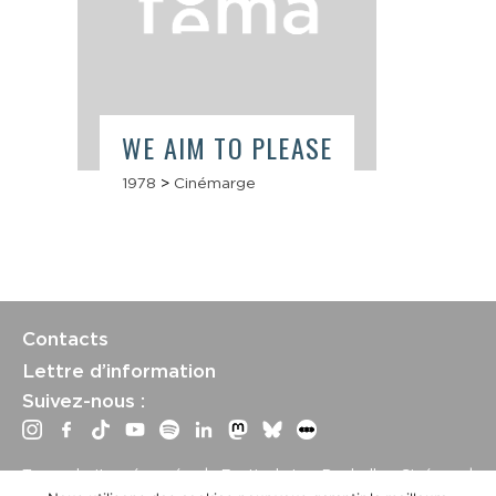
WE AIM TO PLEASE
1978
>
Cinémarge
Contacts
Lettre d’information
Suivez-nous :
Tous droits réservés | Festival La Rochelle Cinéma |
International Film Festival –
Mentions légales
–
Conditions