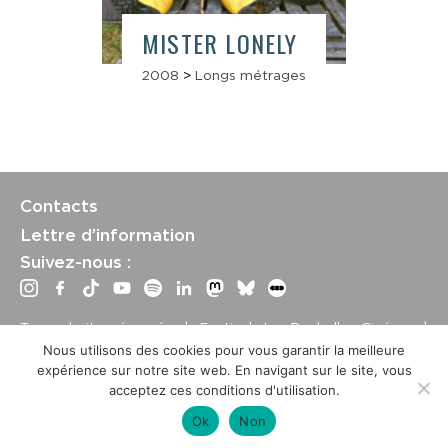
MISTER LONELY
2008
>
Longs métrages
Contacts
Lettre d’information
Suivez-nous :
Tous droits réservés | Festival La Rochelle Cinéma |
International Film Festival –
Mentions légales
–
Conditions
Nous utilisons des cookies pour vous garantir la meilleure
générales de vente
expérience sur notre site web. En navigant sur le site, vous
Crédits site : Marine Breton, design ;
Etienne Delcambre
,
acceptez ces conditions d'utilisation.
développement et mise à jour
Ok
Non