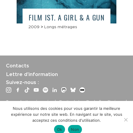
FILM IST. A GIRL & A GUN
2009
>
Longs métrages
Contacts
Lettre d’information
Suivez-nous :
Tous droits réservés | Festival La Rochelle Cinéma |
International Film Festival –
Mentions légales
–
Conditions
Nous utilisons des cookies pour vous garantir la meilleure
générales de vente
expérience sur notre site web. En navigant sur le site, vous
Crédits site : Marine Breton, design ;
Etienne Delcambre
,
acceptez ces conditions d'utilisation.
développement et mise à jour
Ok
Non