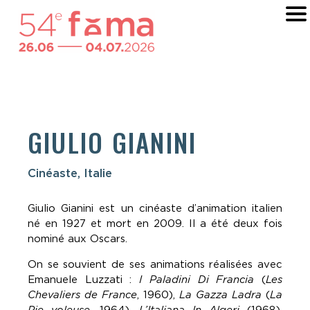
GIULIO GIANINI
Cinéaste, Italie
Giulio Gianini est un cinéaste d’animation italien
né en 1927 et mort en 2009. Il a été deux fois
nominé aux Oscars.
On se souvient de ses animations réalisées avec
Emanuele Luzzati :
I Paladini Di Francia
(
Les
Chevaliers de France
, 1960),
La Gazza Ladra
(
La
Pie voleuse
, 1964),
L’Italiana In Algeri
(1968),