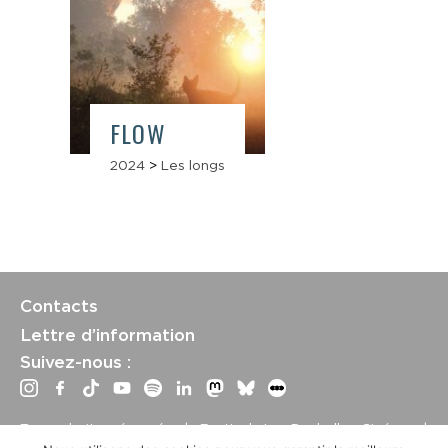
FLOW
2024
>
Les longs
Contacts
Lettre d’information
Suivez-nous :
Tous droits réservés | Festival La Rochelle Cinéma |
International Film Festival –
Mentions légales
–
Conditions