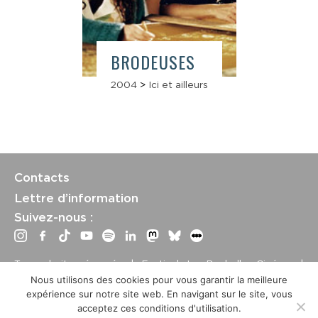
BRODEUSES
2004
>
Ici et ailleurs
Contacts
Lettre d’information
Suivez-nous :
Tous droits réservés | Festival La Rochelle Cinéma |
International Film Festival –
Mentions légales
–
Conditions
Nous utilisons des cookies pour vous garantir la meilleure
générales de vente
expérience sur notre site web. En navigant sur le site, vous
Crédits site : Marine Breton, design ;
Etienne Delcambre
,
acceptez ces conditions d'utilisation.