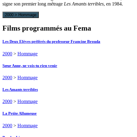
signe son premier long métrage
Les Amants terribles
, en 1984.
2000 > Hommage
Films programmés au Fema
Les Deux Elèves préférés du professeur Francine Brouda
2000
>
Hommage
Sœur Anne, ne vois-tu rien venir
2000
>
Hommage
Les Amants terribles
2000
>
Hommage
La Petite Allumeuse
2000
>
Hommage