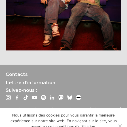
Contacts
Lettre d’information
Suivez-nous :
Tous droits réservés | Festival La Rochelle Cinéma |
International Film Festival –
Mentions légales
–
Conditions
Nous utilisons des cookies pour vous garantir la meilleure
générales de vente
expérience sur notre site web. En navigant sur le site, vous
Crédits site : Marine Breton, design ;
Etienne Delcambre
,
acceptez ces conditions d'utilisation.