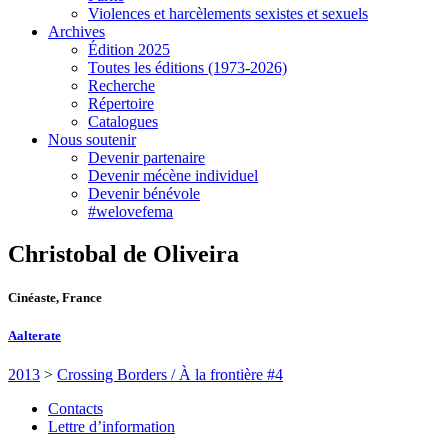
Violences et harcèlements sexistes et sexuels
Archives
Édition 2025
Toutes les éditions (1973-2026)
Recherche
Répertoire
Catalogues
Nous soutenir
Devenir partenaire
Devenir mécène individuel
Devenir bénévole
#welovefema
Christobal de Oliveira
Cinéaste, France
Aalterate
2013
>
Crossing Borders / À la frontière #4
Contacts
Lettre d’information