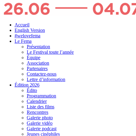
Accueil
English Version
#welovefema
Le Fema
Présentation
Le Festival toute l’année
Équipe
Association
Partenaires
Contactez-nous
Lettre d’information
Édition 2026
Édito
Programmation
Calendrier
Liste des films
Rencontres
Galerie photo
Galerie vidéo
Galerie podcast
Jeunes cinéphiles