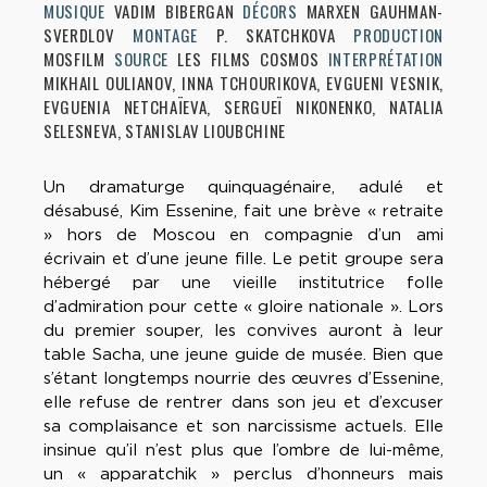
MUSIQUE
VADIM BIBERGAN
DÉCORS
MARXEN GAUHMAN-
SVERDLOV
MONTAGE
P. SKATCHKOVA
PRODUCTION
MOSFILM
SOURCE
LES FILMS COSMOS
INTERPRÉTATION
MIKHAIL OULIANOV, INNA TCHOURIKOVA, EVGUENI VESNIK,
EVGUENIA NETCHAÏEVA, SERGUEÏ NIKONENKO, NATALIA
SELESNEVA, STANISLAV LIOUBCHINE
Un dramaturge quinquagénaire, adulé et
désabusé, Kim Essenine, fait une brève « retraite
» hors de Moscou en compagnie d’un ami
écrivain et d’une jeune fille. Le petit groupe sera
hébergé par une vieille institutrice folle
d’admiration pour cette « gloire nationale ». Lors
du premier souper, les convives auront à leur
table Sacha, une jeune guide de musée. Bien que
s’étant longtemps nourrie des œuvres d’Essenine,
elle refuse de rentrer dans son jeu et d’excuser
sa complaisance et son narcissisme actuels. Elle
insinue qu’il n’est plus que l’ombre de lui-même,
un « apparatchik » perclus d’honneurs mais