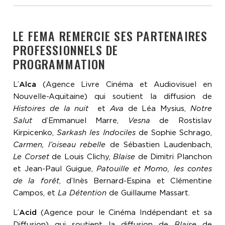
LE FEMA REMERCIE SES PARTENAIRES
PROFESSIONNELS DE
PROGRAMMATION
L’
Alca
(Agence Livre Cinéma et Audiovisuel en
Nouvelle-Aquitaine) qui soutient la diffusion de
Histoires de la nuit
et
Ava
de Léa Mysius,
Notre
Salut
d’Emmanuel Marre,
Vesna
de Rostislav
Kirpicenko,
Sarkash les Indociles
de Sophie Schrago,
Carmen, l’oiseau rebelle
de Sébastien Laudenbach,
Le Corset
de Louis Clichy,
Blaise
de Dimitri Planchon
et Jean-Paul Guigue,
Patouille et Momo, les contes
de la forêt
, d’Inès Bernard-Espina et Clémentine
Campos, et
La Détention
de Guillaume Massart.
L’
Acid
(Agence pour le Cinéma Indépendant et sa
Diffusion) qui soutient la diffusion de
Blaise
de