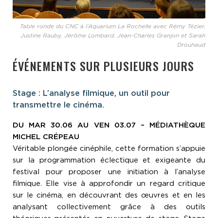
Table ronde du CNC à l’Aquarium La Rochelle avec Rémy Tézier,
Justine Rauby, Jérôme Lombard, Jean-Charles Granjon et Sarah
Drouhaud
ÉVÉNEMENTS SUR PLUSIEURS JOURS
Stage : L’analyse filmique, un outil pour
transmettre le cinéma.
DU MAR 30.06 AU VEN 03.07 – MÉDIATHÈQUE
MICHEL CRÉPEAU
Véritable plongée cinéphile, cette formation s’appuie
sur la programmation éclectique et exigeante du
festival pour proposer une initiation à l’analyse
filmique. Elle vise à approfondir un regard critique
sur le cinéma, en découvrant des œuvres et en les
analysant collectivement grâce à des outils