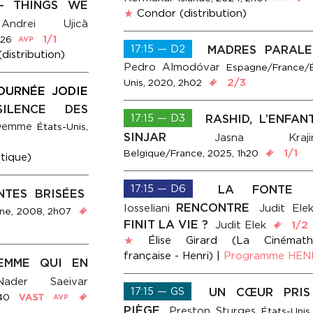
– THINGS WE
Condor (distribution)
Andrei Ujică
1/1
h26
17:15 — D2
MADRES PARALE
distribution)
Pedro Almodóvar
Espagne/France/É
2/3
Unis, 2020, 2h02
OURNÉE JODIE
ILENCE DES
17:15 — D3
RASHID, L’ENFAN
Demme
États-Unis,
SINJAR
Jasna Krajin
1/1
Belgique/France, 2025, 1h20
tique)
17:15 — D6
LA FONTE
NTES BRISÉES
RENCONTRE
Iosseliani
Judit Ele
ne, 2008, 2h07
FINIT LA VIE ?
Judit Elek
1/2
Élise Girard (La Cinémath
française - Henri)
|
Programme HENR
EMME QUI EN
Nader Saeivar
17:15 — GS
UN CŒUR PRIS
40
PIÈGE
Preston Sturges
États-Unis,