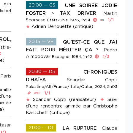
3 min
20:00 — GS
UNE SOIRÉE JODIE
ichel
FOSTER
TAXI DRIVER
>
Martin
Scorsese
1/1
États-Unis, 1976, 1h54
Adrien Dénouette (critique)
ROL,
20:15 — VE
QU’EST-CE QUE J’AI
stre-
FAIT POUR MÉRITER ÇA ?
Pedro
3
Almodóvar
1/3
Espagne, 1984, 1h42
ce)
20:30 — D5
CHRONIQUES
Paris
D’HAÏFA
Scandar Copti
Palestine/All./France/Italie/Qatar, 2024, 2h03
mille
1/1
d'une
Scandar Copti (réalisateur)
Suivi
nimée
d'une rencontre animée par Christophe
a)
Kantcheff (critique)
tasar
21:00 — D1
LA RUPTURE
Claude
1/1