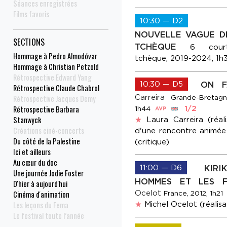
Séances enregistrées
Films favoris
10:30 — D2
NOUVELLE VAGUE DE
SECTIONS
TCHÈQUE
6 court
Hommage à Pedro Almodóvar
tchèque, 2019-2024, 1h
Hommage à Christian Petzold
Rétrospective Edward Yang
10:30 — D5
ON F
Rétrospective Claude Chabrol
Carreira
Rétrospective Jacques Demy
Grande-Bretagn
Rétrospective Barbara
1/2
1h44
Stanwyck
Laura Carreira (réali
Créations ciné-concerts
d'une rencontre animé
Du côté de la Palestine
(critique)
Ici et ailleurs
Au cœur du doc
11:00 — D6
KIR
Une journée Jodie Foster
HOMMES ET LES 
D'hier à aujourd'hui
Ocelot
Cinéma d'animation
France, 2012, 1h21
Les leçons du Fema
Michel Ocelot (réalisa
Le festival toute l’année