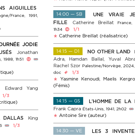
NS AIGUILLES
14:00 — SB
UNE VRAIE J
gne/France, 1991,
FILLE
Catherine Breillat
France,
)
1/1
1h34
Catherine Breillat (réalisatrice)
OURNÉE JODIE
14:15 — D1
NO OTHER LAND
CUSÉS
Jonathan
Adra
,
Hamdan Ballal
,
Yuval Abr
, 1988, 1h51
Rachel Szor
Palestine/Norvège, 2024,
tique)
1/3
doc
Yasmine Kenoudi, Maelis Kergr
(Fémis)
I
Edward Yang
1/3
14:15 — GS
L’HOMME DE LA 
ritique)
Frank Capra
États-Unis, 1941, 2h02
Antoine Sire (auteur)
A DALLAS
King
1/3
46
14:30 — VE
LES 3 INVENTE