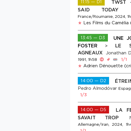
11:15 — D1
TWST 
SAID TODAY
France/Roumanie, 2024, 1
Les Films du Camélia (
13:45 — D3
UNE J
FOSTER
LE S
>
AGNEAUX
Jonathan 
1/1
1991, 1h58
Adrien Dénouette (cri
14:00 — D2
ÉTREI
Pedro Almodóvar
Espag
1/3
14:00 — D5
LA F
SAVAIT TROP
Allemagne/Iran, 2024, 1h
1/1