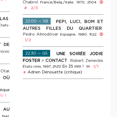
Chabrol
France/Belg./Italie, 1970, 2h04
2/3
LAS
22:00 — SB
PEPI, LUCI, BOM ET
tats-
AUTRES FILLES DU QUARTIER
Pedro Almodóvar
Espagne, 1980, 1h22
1/2
T DE
ovic
22:30 — GS
UNE SOIRÉE JODIE
FOSTER
CONTACT
>
Robert Zemeckis
En 35 mm !
1/1
États-Unis, 1997, 2h33
Otar
Adrien Dénouette (critique)
OÙ
k
èque
I 1
 AU
 1941,