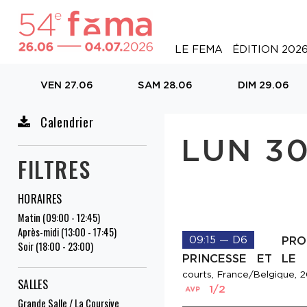
LE FEMA
ÉDITION 202
VEN 27.06
SAM 28.06
DIM 29.06
Calendrier
LUN 30
FILTRES
HORAIRES
Matin (09:00 - 12:45)
Après-midi (13:00 - 17:45)
09:15 — D6
PR
Soir (18:00 - 23:00)
PRINCESSE ET LE
courts, France/Belgique, 
SALLES
1/2
Grande Salle / La Coursive