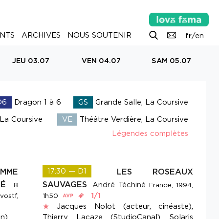
NTS
ARCHIVES
NOUS SOUTENIR
fr
/
en
JEU 03.07
VEN 04.07
SAM 05.07
D6
Dragon 1 à 6
GS
Grande Salle, La Coursive
 La Coursive
VE
Théâtre Verdière, La Coursive
Légendes complètes
MME
17:30 — D1
LES ROSEAUX
UPÉ
SAUVAGES
André Téchiné
8
France, 1994,
1/1
vostf,
1h50
Jacques Nolot (acteur, cinéaste),
on)
Thierry Lacaze (StudioCanal), Solaris