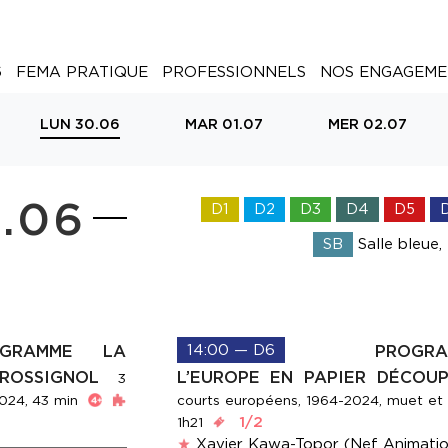
6
FEMA PRATIQUE
PROFESSIONNELS
NOS ENGAGEME
LUN 30.06
MAR 01.07
MER 02.07
.06
D1
D2
D3
D4
D5
SB
Salle bleue,
OGRAMME LA
14:00 — D6
PROGRA
 ROSSIGNOL
L’EUROPE EN PAPIER DÉCO
3
2024, 43 min
courts européens, 1964-2024, muet et 
1/2
1h21
Xavier Kawa-Topor (Nef Animati