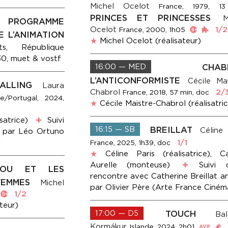
Michel Ocelot
France, 1979, 1
PRINCES ET PRINCESSES
M
PROGRAMME
Ocelot
1/2
France, 2000, 1h05
 L’ANIMATION
Michel Ocelot (réalisateur)
s, République
30, muet & vostf
16:00 — MED
CHAB
L’ANTICONFORMISTE
Cécile Mai
ALLING
Laura
Chabrol
2/
France, 2018, 57 min, doc
e/Portugal, 2024,
Cécile Maistre-Chabrol (réalisatri
satrice)
Suivi
16:15 — SB
BREILLAT
Céline 
e par Léo Ortuno
1/1
France, 2025, 1h39, doc
Céline Paris (réalisatrice), Ca
Aurelle (monteuse)
Suivi 
IKOU ET LES
rencontre avec Catherine Breillat a
FEMMES
Michel
par Olivier Père (Arte France Ciném
1/2
teur)
17:00 — D5
TOUCH
Bal
Kormákur
Islande, 2024, 2h01