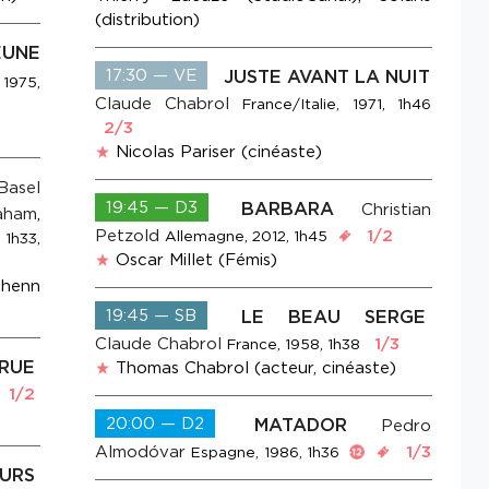
(distribution)
EUNE
17:30 — VE
JUSTE AVANT LA NUIT
 1975,
Claude Chabrol
France/Italie, 1971, 1h46
2/3
Nicolas Pariser (cinéaste)
Basel
19:45 — D3
BARBARA
Christian
aham
,
Petzold
1/2
Allemagne, 2012, 1h45
 1h33,
Oscar Millet (Fémis)
ohenn
19:45 — SB
LE BEAU SERGE
Claude Chabrol
1/3
France, 1958, 1h38
RUE
Thomas Chabrol (acteur, cinéaste)
1/2
20:00 — D2
MATADOR
Pedro
Almodóvar
1/3
Espagne, 1986, 1h36
URS