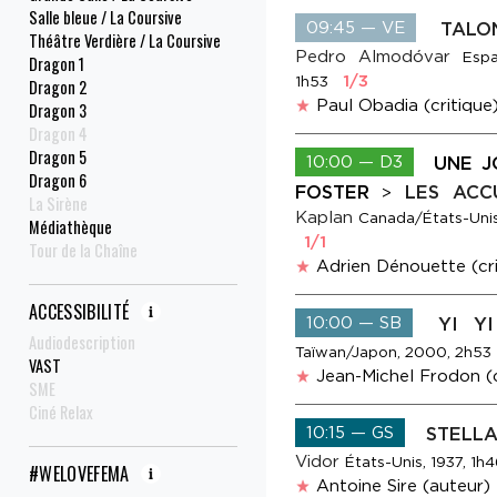
Salle bleue / La Coursive
09:45 — VE
TALO
Théâtre Verdière / La Coursive
Pedro Almodóvar
Espa
Dragon 1
1/3
1h53
Dragon 2
Paul Obadia (critique
Dragon 3
Dragon 4
Dragon 5
10:00 — D3
UNE J
Dragon 6
FOSTER
LES AC
>
La Sirène
Kaplan
Canada/États-Unis
Médiathèque
1/1
Tour de la Chaîne
Adrien Dénouette (cri
ACCESSIBILITÉ
10:00 — SB
YI Y
Audiodescription
Taïwan/Japon, 2000, 2h53
VAST
Jean-Michel Frodon (c
SME
Ciné Relax
10:15 — GS
STELL
Vidor
États-Unis, 1937, 1h
#WELOVEFEMA
Antoine Sire (auteur)