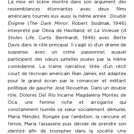
La mise en scène montre dans son argument des
ressemblances étonnantes avec deux films
américains tournés eux aussi la même année :
Double
Énigme
(
The Dark Mirror
, Robert Siodmak, 1946)
interprété par Olivia de Havilland, et
La Voleuse
(
A
Stolen Life
, Curtis Bernhardt, 1946) avec Bette
Davis dans le rôle principal. Il s’agit ici d’un drame de
suspense, avec un crime passionnel, auquel
participent des sœurs jumelles jouées par la même
comédienne. La trame narrative, tirée d’un récit
court de l’écrivain américain Rian James, est adaptée
pour le grand écran par le romancier et militant
politique de gauche José Revueltas. Dans un double
rôle, Dolores Del Río incarne Magdalena Montes de
Oca, une femme riche et arrogante qui
constamment humilie sa sœur socialement démunie,
María Mendez. Rongée par l’ambition, la rancune et
l’envie, María l’assassine puis décide de prendre son
identité afin de triompher dans la société. Une