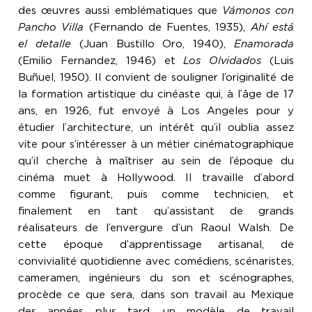
des œuvres aussi emblématiques que
Vámonos con
Pancho Villa
(Fernando de Fuentes, 1935),
Ahí está
el detalle
(Juan Bustillo Oro, 1940),
Enamorada
(Emilio Fernandez, 1946) et
Los Olvidados
(Luis
Buñuel, 1950). Il convient de souligner l’originalité de
la formation artistique du cinéaste qui, à l’âge de 17
ans, en 1926, fut envoyé à Los Angeles pour y
étudier l’architecture, un intérêt qu’il oublia assez
vite pour s’intéresser à un métier cinématographique
qu’il cherche à maîtriser au sein de l’époque du
cinéma muet à Hollywood. Il travaille d’abord
comme figurant, puis comme technicien, et
finalement en tant qu’assistant de grands
réalisateurs de l’envergure d’un Raoul Walsh. De
cette époque d’apprentissage artisanal, de
convivialité quotidienne avec comédiens, scénaristes,
cameramen, ingénieurs du son et scénographes,
procède ce que sera, dans son travail au Mexique
des années plus tard, un modèle de travail