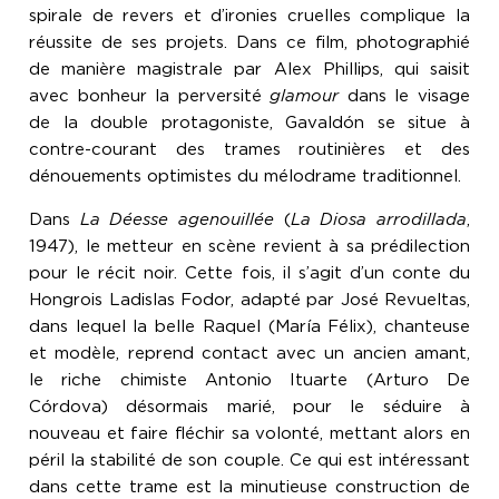
spirale de revers et d’ironies cruelles complique la
réussite de ses projets. Dans ce film, photographié
de manière magistrale par Alex Phillips, qui saisit
avec bonheur la perversité
glamour
dans le visage
de la double protagoniste, Gavaldón se situe à
contre-courant des trames routinières et des
dénouements optimistes du mélodrame traditionnel.
Dans
La Déesse agenouillée
(
La Diosa arrodillada
,
1947), le metteur en scène revient à sa prédilection
pour le récit noir. Cette fois, il s’agit d’un conte du
Hongrois Ladislas Fodor, adapté par José Revueltas,
dans lequel la belle Raquel (María Félix), chanteuse
et modèle, reprend contact avec un ancien amant,
le riche chimiste Antonio Ituarte (Arturo De
Córdova) désormais marié, pour le séduire à
nouveau et faire fléchir sa volonté, mettant alors en
péril la stabilité de son couple. Ce qui est intéressant
dans cette trame est la minutieuse construction de