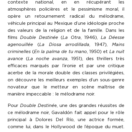
contexte national, en en récupérant les
atmosphères policières et le pessimisme moral, il
opère un retournement radical du mélodrame,
véhicule principal au Mexique d’une idéologie proche
des valeurs de la religion et de la famille. Dans les
films
Double Destinée
(
La Otra
, 1946),
La Déesse
agenouillée
(
La Diosa arrodillada
, 1947),
Mains
criminelles
(
En la palma de tu mano
, 1950) et
La nuit
avance
(
La noche avanza
, 1951), des thrillers très
efficaces marqués par l’ironie et par une critique
acerbe de la morale double des classes privilégiées,
on découvre les meilleurs exemples d’un sous-genre
novateur que le metteur en scène maîtrise de
manière impeccable : le mélodrame noir.
Pour
Double Destiné
e, une des grandes réussites de
ce mélodrame noir, Gavaldón fait appel pour le rôle
principal à Dolores Del Río, une actrice formée,
comme lui, dans le Hollywood de l’époque du muet.