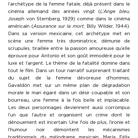
l’archétype de la femme fatale, déjà présent dans le
cinéma allemand des années vingt (
L’Ange bleu
,
Joseph von Sternberg, 1929) comme dans le cinéma
américain (
Assurance sur la mort
, Billy Wilder, 1944).
Dans sa version mexicaine, cet archétype met en
scène une femme très dominatrice, démunie de
scrupules, tiraillée entre la passion amoureuse qu’elle
éprouve pour Antonio et son goût immodéré pour le
luxe et l’argent. Le thème de la fatalité domine dans
tout le film. Dans un tour narratif surprenant traitant
du sujet de la femme dévoreuse d’hommes,
Gavaldón met sur un même plan de dégradation
morale le mari égaré dans un désir coupable et son
bourreau, une femme à la fois belle et implacable.
Les deux personnages deviennent aussi corrompus
l’un que l’autre et organisent un crime dont le
dénouement est incertain. Une fois de plus, l’ironie et
l’humour noir démontent les mécanismes
traditionnels du mélodrame mexicain. María Félix