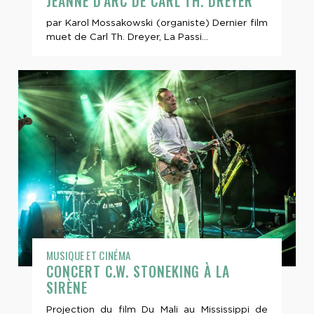
JEANNE D'ARC DE CARL TH. DREYER
par Karol Mossakowski (organiste) Dernier film
muet de Carl Th. Dreyer, La Passi...
MUSIQUE ET CINÉMA
CONCERT C.W. STONEKING À LA
SIRÈNE
Projection du film Du Mali au Mississippi de