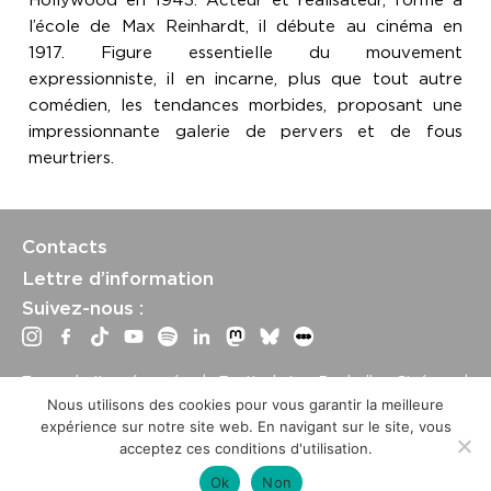
Hollywood en 1943. Acteur et réalisateur, formé à
l’école de Max Reinhardt, il débute au cinéma en
1917. Figure essentielle du mouvement
expressionniste, il en incarne, plus que tout autre
comédien, les tendances morbides, proposant une
impressionnante galerie de pervers et de fous
meurtriers.
Contacts
Lettre d’information
Suivez-nous :
Tous droits réservés | Festival La Rochelle Cinéma |
International Film Festival –
Mentions légales
–
Conditions
Nous utilisons des cookies pour vous garantir la meilleure
générales de vente
expérience sur notre site web. En navigant sur le site, vous
Crédits site : Marine Breton, design ;
Etienne Delcambre
,
acceptez ces conditions d'utilisation.
développement et mise à jour
Ok
Non