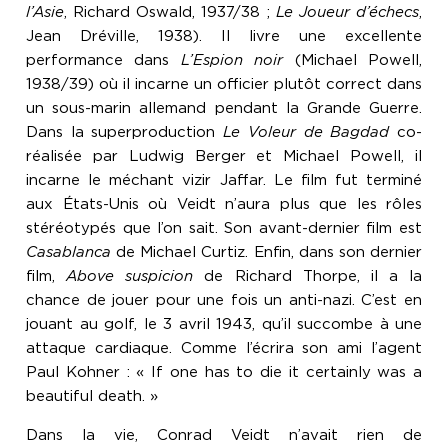
l’Asie
, Richard Oswald, 1937/38 ;
Le Joueur d’échecs
,
Jean Dréville, 1938). Il livre une excellente
performance dans
L’Espion noir
(Michael Powell,
1938/39) où il incarne un officier plutôt correct dans
un sous-marin allemand pendant la Grande Guerre.
Dans la superproduction
Le Voleur de Bagdad
co-
réalisée par Ludwig Berger et Michael Powell, il
incarne le méchant vizir Jaffar. Le film fut terminé
aux États-Unis où Veidt n’aura plus que les rôles
stéréotypés que l’on sait. Son avant-dernier film est
Casablanca
de Michael Curtiz. Enfin, dans son dernier
film,
Above suspicion
de Richard Thorpe, il a la
chance de jouer pour une fois un anti-nazi. C’est en
jouant au golf, le 3 avril 1943, qu’il succombe à une
attaque cardiaque. Comme l’écrira son ami l’agent
Paul Kohner : « If one has to die it certainly was a
beautiful death. »
Dans la vie, Conrad Veidt n’avait rien de