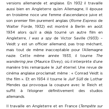
versions allemande et anglaise. En 1932 il travaille
aussi bien en Angleterre qu’en Allemagne, Il épouse
en troisième noce une femme d’ascendance juive et
son premier film purement anglais (
Rome Express
de
Walter Forde, 1932) est montré à Berlin en août
1934 alors qu’il a déjà tourné un autre film en
Angleterre,
I was a spy
de Victor Saville (1933) –
Veidt y est un officier allemand, pas trop méchant,
mais tout de même inacceptable pour l’Allemagne
nazie. Cette même année 1933, il tourne
The
wandering jew
(Maurice Elvey), où il interprète d’une
manière très remarquée le Juif éternel. Une revue de
cinéma anglaise proclamait même : « Conrad Veidt is
the film ». Et en 1934 il tourne le
Juif Süß
de Lothar
Mendes qui provoqua la coupure avec le Reich et
suffit à l’éloigner définitivement des studios
allemands.
Il travaille en Angleterre et en France (
Tempête sur