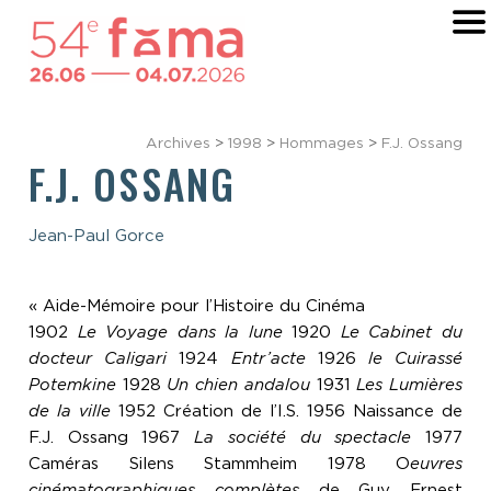
Archives
>
1998
>
Hommages
>
F.J. Ossang
F.J. OSSANG
Jean-Paul Gorce
« Aide-Mémoire pour l’Histoire du Cinéma
1902
Le Voyage dans la lune
1920
Le Cabinet du
docteur Caligari
1924
Entr’acte
1926
le Cuirassé
Potemkine
1928
Un chien andalou
1931
Les Lumières
de la ville
1952 Création de l’I.S. 1956 Naissance de
F.J. Ossang 1967
La société du spectacle
1977
Caméras Silens Stammheim 1978 O
euvres
cinématographiques complètes
de Guy Ernest