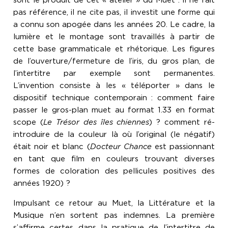
sont le produit de cet « atelier » du Muet : il ne fait
pas référence, il ne cite pas, il investit une forme qui
a connu son apogée dans les années 20. Le cadre, la
lumière et le montage sont travaillés à partir de
cette base grammaticale et rhétorique. Les figures
de l’ouverture/fermeture de l’iris, du gros plan, de
l’intertitre par exemple sont permanentes.
L’invention consiste à les « téléporter » dans le
dispositif technique contemporain : comment faire
passer le gros-plan muet au format 1.33 en format
scope (
Le Trésor des îles chiennes
) ? comment ré-
introduire de la couleur là où l’original (le négatif)
était noir et blanc (
Docteur Chance
est passionnant
en tant que film en couleurs trouvant diverses
formes de coloration des pellicules positives des
années 1920) ?
Impulsant ce retour au Muet, la Littérature et la
Musique n’en sortent pas indemnes. La première
s’affirme certes dans la pratique de l’intertitre de