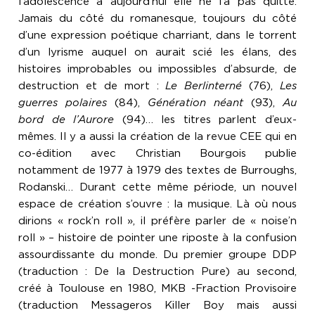
l’adolescence à aujourd’hui elle ne l’a pas quitté.
Jamais du côté du romanesque, toujours du côté
d’une expression poétique charriant, dans le torrent
d’un lyrisme auquel on aurait scié les élans, des
histoires improbables ou impossibles d’absurde, de
destruction et de mort :
Le Berlinterné
(76),
Les
guerres polaires
(84),
Génération néant
(93),
Au
bord de l’Aurore
(94)… les titres parlent d’eux-
mêmes. Il y a aussi la création de la revue CEE qui en
co-édition avec Christian Bourgois publie
notamment de 1977 à 1979 des textes de Burroughs,
Rodanski… Durant cette même période, un nouvel
espace de création s’ouvre : la musique. Là où nous
dirions « rock’n roll », il préfère parler de « noise’n
roll » – histoire de pointer une riposte à la confusion
assourdissante du monde. Du premier groupe DDP
(traduction : De la Destruction Pure) au second,
créé à Toulouse en 1980, MKB -Fraction Provisoire
(traduction Messageros Killer Boy mais aussi