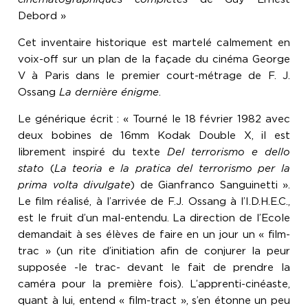
Debord »
Cet inventaire historique est martelé calmement en
voix-off sur un plan de la façade du cinéma George
V à Paris dans le premier court-métrage de F. J.
Ossang
La dernière énigme
.
Le générique écrit : « Tourné le 18 février 1982 avec
deux bobines de 16mm Kodak Double X, il est
librement inspiré du texte
Del terrorismo e dello
stato
(
La teoria e la pratica del terrorismo per la
prima volta divulgate
) de Gianfranco Sanguinetti ».
Le film réalisé, à l’arrivée de F.J. Ossang à l’I.D.H.E.C.,
est le fruit d’un mal-entendu. La direction de l’Ecole
demandait à ses élèves de faire en un jour un « film-
trac » (un rite d’initiation afin de conjurer la peur
supposée -le trac- devant le fait de prendre la
caméra pour la première fois). L’apprenti-cinéaste,
quant à lui, entend « film-tract », s’en étonne un peu