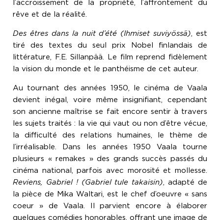
l’accroissement de la propriété, l’affrontement du
rêve et de la réalité.
Des êtres dans la nuit d’été (Ihmiset suviyössä)
, est
tiré des textes du seul prix Nobel finlandais de
littérature, F.E. Sillanpää. Le film reprend fidèlement
la vision du monde et le panthéisme de cet auteur.
Au tournant des années 1950, le cinéma de Vaala
devient inégal, voire même insignifiant, cependant
son ancienne maîtrise se fait encore sentir à travers
les sujets traités : la vie qui vaut ou non d’être vécue,
la difficulté des relations humaines, le thème de
l’irréalisable. Dans les années 1950 Vaala tourne
plusieurs « remakes » des grands succès passés du
cinéma national, parfois avec morosité et mollesse.
Reviens, Gabriel ! (Gabriel tule takaisin)
, adapté de
la pièce de Mika Waltari, est le chef d’oeuvre « sans
coeur » de Vaala. Il parvient encore à élaborer
quelques comédies honorables, offrant une image de