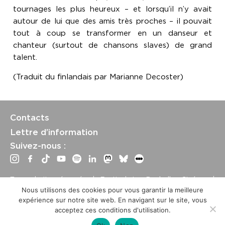
tournages les plus heureux – et lorsqu’il n’y avait
autour de lui que des amis très proches – il pouvait
tout à coup se transformer en un danseur et
chanteur (surtout de chansons slaves) de grand
talent.
(Traduit du finlandais par Marianne Decoster)
Contacts
Lettre d’information
Suivez-nous :
Tous droits réservés | Festival La Rochelle Cinéma |
International Film Festival –
Mentions légales
–
Conditions
Nous utilisons des cookies pour vous garantir la meilleure
générales de vente
expérience sur notre site web. En navigant sur le site, vous
Crédits site : Marine Breton, design ;
Etienne Delcambre
,
acceptez ces conditions d'utilisation.
développement et mise à jour