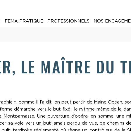
6
FEMA PRATIQUE
PROFESSIONNELS
NOS ENGAGEME
R, LE MAÎTRE DU 
aphie », comme il l’a dit, on peut partir de Maine Océan, son
ferme démarche vers le but fixé : le rythme même de la dans
 Montparnasse. Une ouverture d’opéra, en somme, une mise 
acer sa voie vers un but jamais perdu de vue, de chemins d
uit, territoire réglementé où règne un contrôleur de la SN