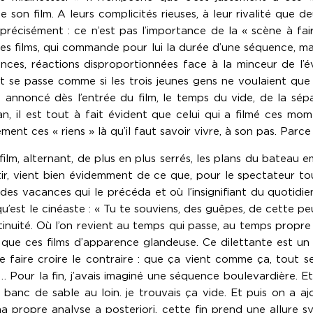
son film. A leurs complicités rieuses, à leur rivalité que de
us précisément : ce n’est pas l’importance de la « scène à fa
res films, qui commande pour lui la durée d’une séquence, mai
cances, réactions disproportionnées face à la minceur de 
t se passe comme si les trois jeunes gens ne voulaient que f
, annoncé dès l’entrée du film, le temps du vide, de la sép
n, il est tout à fait évident que celui qui a filmé ces mo
nt ces « riens » là qu’il faut savoir vivre, à son pas. Parce 
film, alternant, de plus en plus serrés, les plans du bateau 
partir, vient bien évidemment de ce que, pour le spectateu
des vacances qui le précéda et où l’insignifiant du quotidien
u’est le cinéaste : « Tu te souviens, des guêpes, de cette peu
tinuité. Où l’on revient au temps qui passe, au temps propre
» que ces films d’apparence glandeuse. Ce dilettante est un r
e faire croire le contraire : que ça vient comme ça, tout se
our la fin, j’avais imaginé une séquence boulevardière. Et pu
 banc de sable au loin. je trouvais ça vide. Et puis on a 
ns ma propre analyse a posteriori, cette fin prend une allure