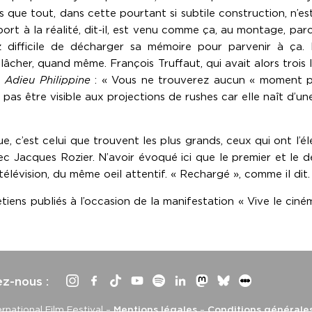
s que tout, dans cette pourtant si subtile construction, n’es
port à la réalité, dit-il, est venu comme ça, au montage, pa
 difficile de décharger sa mémoire pour parvenir à ça. P
 à lâcher, quand même. François Truffaut, qui avait alors trois
e
Adieu Philippine
: « Vous ne trouverez aucun « moment poé
t pas être visible aux projections de rushes car elle naît d’
, c’est celui que trouvent les plus grands, ceux qui ont l’él
avec Jacques Rozier. N’avoir évoqué ici que le premier et le de
 télévision, du même oeil attentif. « Rechargé », comme il dit.
retiens publiés à l’occasion de la manifestation « Vive le cin
ez-nous :
rnational Film Festival –
Mentions légales
–
Conditions générale