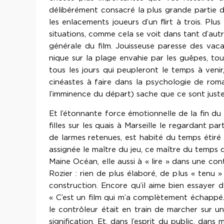
délibérément consacré la plus grande partie de 
les enlacements joueurs d’un flirt à trois. Pl
situations, comme cela se voit dans tant d’aut
générale du film. Jouisseuse paresse des va
nique sur la plage envahie par les guêpes, tou
tous les jours qui peupleront le temps à venir
cinéastes à faire dans la psychologie de roma
l’imminence du départ) sache que ce sont justeme
Et l’étonnante force émotionnelle de la fin du 
filles sur les quais à Marseille le regardant 
de larmes retenues, est habité du temps étiré 
assignée le maître du jeu, ce maître du temps q
Maine Océan, elle aussi à « lire » dans une con
Rozier : rien de plus élaboré, de plus « tenu 
construction. Encore qu’il aime bien essayer d
« C’est un film qui m’a complètement échappé… P
le contrôleur était en train de marcher sur un
signification. Et, dans l’esprit du public, da