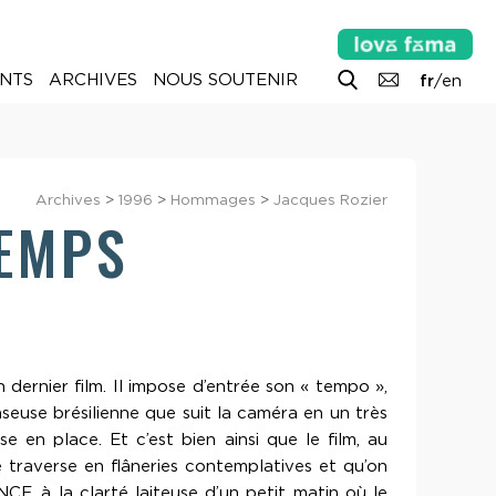
NTS
ARCHIVES
NOUS SOUTENIR
fr
/
en
Archives
>
1996
>
Hommages
>
Jacques Rozier
TEMPS
 dernier film. Il impose d’entrée son « tempo »,
euse brésilienne que suit la caméra en un très
en place. Et c’est bien ainsi que le film, au
e traverse en flâneries contemplatives et qu’on
CF, à la clarté laiteuse d’un petit matin où le