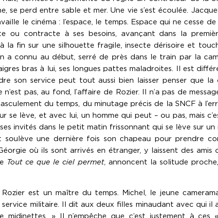
 se perd entre sable et mer. Une vie s’est écoulée. Jacque
availle le cinéma : l’espace, le temps. Espace qui ne cesse de 
te ou contracte à ses besoins, avançant dans la premièr
 la fin sur une silhouette fragile, insecte dérisoire et tou
’on a connu au début, serré de près dans le train par la ca
igres bras à lui, ses longues pattes maladroites. Il est diff
endre son service peut tout aussi bien laisser penser que l
e n’est pas, au fond, l’affaire de Rozier. Il n’a pas de messag
 basculement du temps, du minutage précis de la SNCF à l’err
se lève, et avec lui, un homme qui peut – ou pas, mais c’est s
es invités dans le petit matin frissonnant qui se lève sur un 
ot soulève une dernière fois son chapeau pour prendre c
Géorgie où ils sont arrivés en étranger, y laissent des amis
de
Tout ce que le ciel permet
, annoncent la solitude proch
k, Rozier est un maître du temps. Michel, le jeune camera
n service militaire. Il dit aux deux filles minaudant avec qui 
e midinettes. » Il n’empêche que c’est justement à ces «