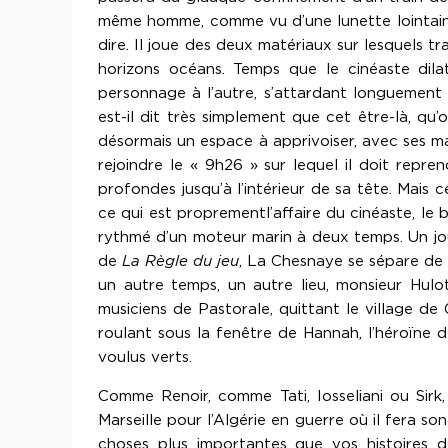
même homme, comme vu d’une lunette lointaine,
dire. Il joue des deux matériaux sur lesquels tr
horizons océans. Temps que le cinéaste dila
personnage à l’autre, s’attardant longuement à
est-il dit très simplement que cet être-là, qu
désormais un espace à apprivoiser, avec ses ma
rejoindre le « 9h26 » sur lequel il doit repr
profondes jusqu’à l’intérieur de sa tête. Mais c
ce qui est proprementl’affaire du cinéaste, le
rythmé d’un moteur marin à deux temps. Un jour 
de
La Règle du jeu
, La Chesnaye se sépare de s
un autre temps, un autre lieu, monsieur Hul
musiciens de Pastorale, quittant le village de 
roulant sous la fenêtre de Hannah, l’héroïne 
voulus verts.
Comme Renoir, comme Tati, Iosseliani ou Sir
Marseille pour l’Algérie en guerre où il fera so
choses plus importantes que vos histoires d