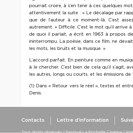
pourrait croire, à s’en tenir à ces quelques mot
attentivement la suite : « Le décalage par rap
que de l’auteur à ce moment-là. C’est assez
autrement. » Difficile. C’est le mot qu’il arrive
de quoi il parlait, a écrit en 1963 à propos d
ininterrompu. La poésie, dans ce film, ne devai
les mots, les bruits et la musique. »
L’accord parfait. En peinture comme en musique
à le chercher. C’est bien de cela qu’il s’agit, 
les autres, longs ou courts, et les émissions de
(1) Dans « Retour vers le réel », textes et ent
Denis.
Contacts
Lettre d’information
Suiv
Tous droits réservés | Festival La Rochelle Cinéma | Inte