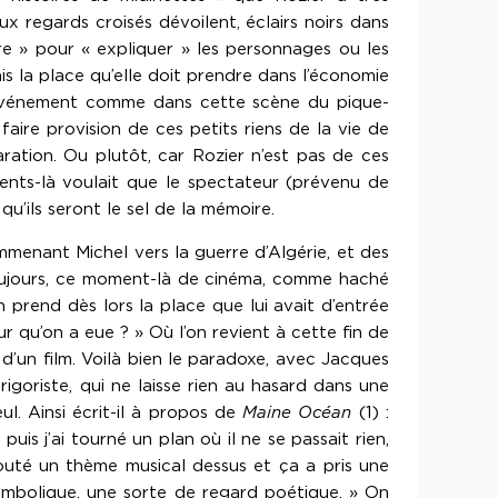
ux regards croisés dévoilent, éclairs noirs dans
ire » pour « expliquer » les personnages ou les
s la place qu’elle doit prendre dans l’économie
l’événement comme dans cette scène du pique-
aire provision de ces petits riens de la vie de
aration. Ou plutôt, car Rozier n’est pas de ces
ments-là voulait que le spectateur (prévenu de
qu’ils seront le sel de la mémoire.
emmenant Michel vers la guerre d’Algérie, et des
r toujours, ce moment-là de cinéma, comme haché
 prend dès lors la place que lui avait d’entrée
r qu’on a eue ? » Où l’on revient à cette fin de
 d’un film. Voilà bien le paradoxe, avec Jacques
igoriste, qui ne laisse rien au hasard dans une
ul. Ainsi écrit-il à propos de
Maine Océan
(1) :
is j’ai tourné un plan où il ne se passait rien,
ajouté un thème musical dessus et ça a pris une
 symbolique, une sorte de regard poétique. » On