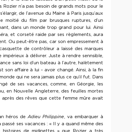
s Rozier n’a pas besoin de grands mots pour le
s’élargir, de l’avenue du Maine à Paris jusqu’aux
e moitié du film par brusques ruptures, d’un
chant, dans un monde trop grand pour lui. Ainsi
méra, et corseté raide par ses règlements, aura
érent. Ou peut-être pas, car son empressement à
a casquette de contrôleur a laissé des marques
e impérieux à délivrer. Juste à rendre sennsible,
ance sans loi d’un bateau à l’autre, halètement
on affaire à lui – avoir changé. Ainsi, à la fin
monde qui ne sera jamais plus ce qu’il fut. Dans
ongé de ses vacances, comme, en Géorgie, les
 ou, en Nouvelle Angleterre, des feuilles mortes
e, après des rêves que cette femme mûre avait
man héros de
Adieu Philippine
, va embarquer à
il a passé ses vacances : « Il y a quand même des
 histoires de midinettes » que Rozier a très