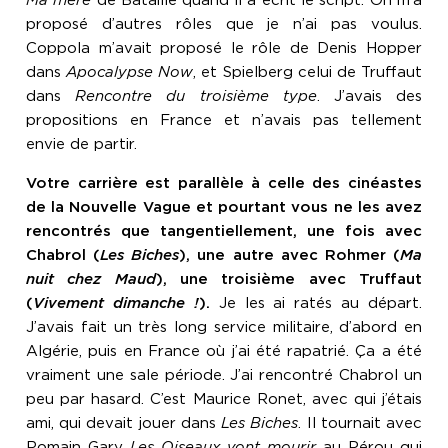
Ma mère
de Bataille quand il a écrit le script. On m’a
proposé d’autres rôles que je n’ai pas voulus.
Coppola m’avait proposé le rôle de Denis Hopper
dans
Apocalypse Now
, et Spielberg celui de Truffaut
dans
Rencontre du troisième type
. J’avais des
propositions en France et n’avais pas tellement
envie de partir.
Votre carrière est parallèle à celle des cinéastes
de la Nouvelle Vague et pourtant vous ne les avez
rencontrés que tangentiellement, une fois avec
Chabrol (
Les Biches
), une autre avec Rohmer (
Ma
nuit chez Maud
), une troisième avec Truffaut
(
Vivement dimanche !
).
Je les ai ratés au départ.
J’avais fait un très long service militaire, d’abord en
Algérie, puis en France où j’ai été rapatrié. Ça a été
vraiment une sale période. J’ai rencontré Chabrol un
peu par hasard. C’est Maurice Ronet, avec qui j’étais
ami, qui devait jouer dans
Les Biches
. Il tournait avec
Romain Gary
Les Oiseaux vont mourir
au Pérou qui