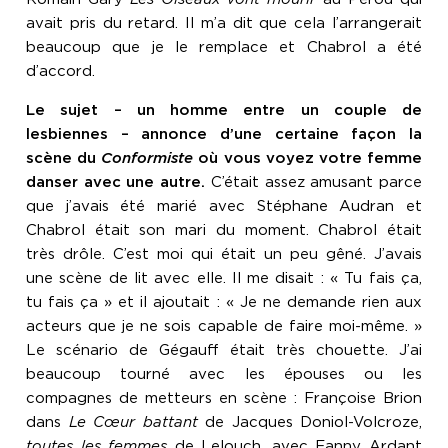
avait pris du retard. Il m’a dit que cela l’arrangerait
beaucoup que je le remplace et Chabrol a été
d’accord.
Le sujet – un homme entre un couple de
lesbiennes – annonce d’une certaine façon la
scène du
Conformiste
où vous voyez votre femme
danser avec une autre.
C’était assez amusant parce
que j’avais été marié avec Stéphane Audran et
Chabrol était son mari du moment. Chabrol était
très drôle. C’est moi qui était un peu gêné. J’avais
une scène de lit avec elle. Il me disait : « Tu fais ça,
tu fais ça » et il ajoutait : « Je ne demande rien aux
acteurs que je ne sois capable de faire moi-même. »
Le scénario de Gégauff était très chouette. J’ai
beaucoup tourné avec les épouses ou les
compagnes de metteurs en scène : Françoise Brion
dans
Le Cœur battant
de Jacques Doniol-Volcroze,
toutes les femmes
de Lelouch, avec Fanny Ardant