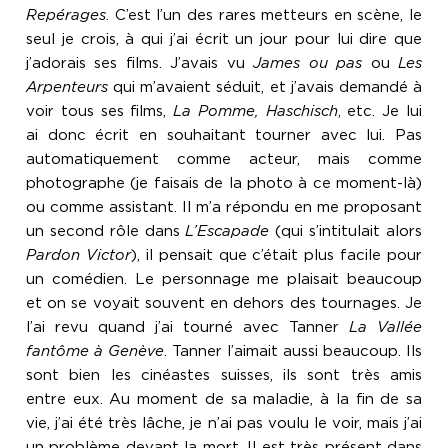
Repérages
. C’est l’un des rares metteurs en scène, le
seul je crois, à qui j’ai écrit un jour pour lui dire que
j’adorais ses films. J’avais vu
James ou pas
ou
Les
Arpenteurs
qui m’avaient séduit, et j’avais demandé à
voir tous ses films,
La Pomme, Haschisch
, etc. Je lui
ai donc écrit en souhaitant tourner avec lui. Pas
automatiquement comme acteur, mais comme
photographe (je faisais de la photo à ce moment-là)
ou comme assistant. Il m’a répondu en me proposant
un second rôle dans
L’Escapade
(qui s’intitulait alors
Pardon Victor
), il pensait que c’était plus facile pour
un comédien. Le personnage me plaisait beaucoup
et on se voyait souvent en dehors des tournages. Je
l’ai revu quand j’ai tourné avec Tanner
La Vallée
fantôme à Genève
. Tanner l’aimait aussi beaucoup. Ils
sont bien les cinéastes suisses, ils sont très amis
entre eux. Au moment de sa maladie, à la fin de sa
vie, j’ai été très lâche, je n’ai pas voulu le voir, mais j’ai
un problème devant la mort. Il est très présent dans