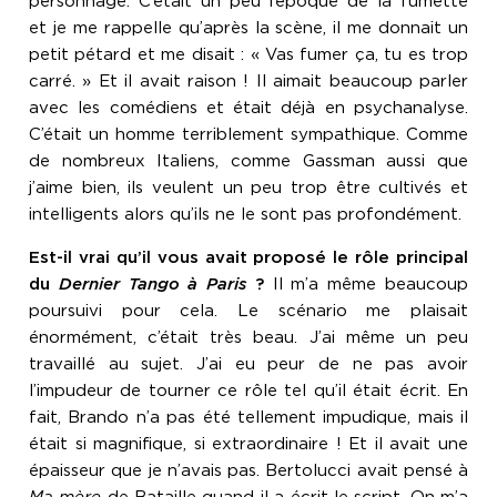
personnage. C’était un peu l’époque de la fumette
et je me rappelle qu’après la scène, il me donnait un
petit pétard et me disait : « Vas fumer ça, tu es trop
carré. » Et il avait raison ! Il aimait beaucoup parler
avec les comédiens et était déjà en psychanalyse.
C’était un homme terriblement sympathique. Comme
de nombreux Italiens, comme Gassman aussi que
j’aime bien, ils veulent un peu trop être cultivés et
intelligents alors qu’ils ne le sont pas profondément.
Est-il vrai qu’il vous avait proposé le rôle principal
du
Dernier Tango à Paris
?
Il m’a même beaucoup
poursuivi pour cela. Le scénario me plaisait
énormément, c’était très beau. J’ai même un peu
travaillé au sujet. J’ai eu peur de ne pas avoir
l’impudeur de tourner ce rôle tel qu’il était écrit. En
fait, Brando n’a pas été tellement impudique, mais il
était si magnifique, si extraordinaire ! Et il avait une
épaisseur que je n’avais pas. Bertolucci avait pensé à