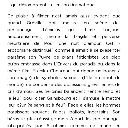
– qui désamorcent la tension dramatique.
Ce plaisir à filmer n’est jamais aussi évident que
quand Gréville doit mettre en scène des
personnages féminins qu’il filme toujours
amoureusement, même la fragile et perverse
meurtrière de Pour une nuit d’amour. Cet ?
érotomane distingué? comme il aimait à se présenter
parsème son ?uvre de plans fétichistes (ce pied
qu’on embrasse dans L’Envers du paradis ou, dans le
même film, Etchika Choureau qui donne un baiser à
son image) de symboles sexuels (L’Ile du bout du
monde), ce condensé des obsessions grévilliennes de
cris d’amour. Ses héroines balancent ?entre l’émoi et
le jeu? pour citer Gainsbourg et il s’amuse à mettre
leur c?ur ?à sang et à feu?. Face à elles, les hommes
paraissent souvent falots, ballots, incertains. Son
héros le plus réussi (je mets à part les personnages
interprétés par Stroheim comme ce marin en