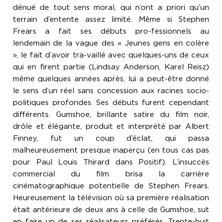
dénué de tout sens moral, qui n’ont a priori qu’un
terrain d’entente assez limité. Même si Stephen
Frears a fait ses débuts pro-fessionnels au
lendemain de la vague des « Jeunes gens en colère
», le fait d’avoir tra-vaillé avec quelques-uns de ceux
qui en firent partie (Lindsay Anderson, Karel Reisz)
même quelques années après, lui a peut-être donné
le sens d’un réel sans concession aux racines socio-
politiques profondes. Ses débuts furent cependant
différents. Gumshoe, brillante satire du film noir,
drôle et élégante, produit et interprété par Albert
Finney, fut un coup d’éclat, qui passa
malheureusement presque inaperçu (en tous cas pas
pour Paul Louis Thirard dans Positif). L’insuccès
commercial du film brisa la carrière
cinématographique potentielle de Stephen Frears.
Heureusement la télévision où sa première réalisation
était antérieure de deux ans à celle de Gumshoe, sut
en faire un de ses réalisateurs préférés. Trente-huit