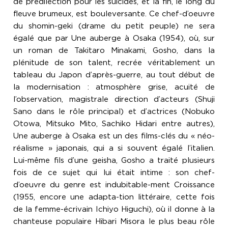
de prédilection pour les suicides, et la fin, le long du
fleuve brumeux, est bouleversante. Ce chef-d’oeuvre
du shomin-geki (drame du petit peuple) ne sera
égalé que par Une auberge à Osaka (1954), où, sur
un roman de Takitaro Minakami, Gosho, dans la
plénitude de son talent, recrée véritablement un
tableau du Japon d’après-guerre, au tout début de
la modernisation : atmosphère grise, acuité de
l’observation, magistrale direction d’acteurs (Shuji
Sano dans le rôle principal) et d’actrices (Nobuko
Otowa, Mitsuko Mito, Sachiko Hidari entre autres),
Une auberge à Osaka est un des films-clés du « néo-
réalisme » japonais, qui a si souvent égalé l’italien.
Lui-même fils d’une geisha, Gosho a traité plusieurs
fois de ce sujet qui lui était intime : son chef-
d’oeuvre du genre est indubitable-ment Croissance
(1955, encore une adapta-tion littéraire, cette fois
de la femme-écrivain Ichiyo Higuchi), où il donne à la
chanteuse populaire Hibari Misora le plus beau rôle