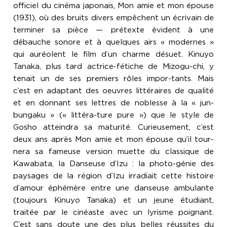
officiel du cinéma japonais, Mon amie et mon épouse
(1931), où des bruits divers empêchent un écrivain de
terminer sa pièce — prétexte évident à une
débauche sonore et à quelques airs « modernes »
qui auréolent le film d’un charme désuet. Kinuyo
Tanaka, plus tard actrice-fétiche de Mizogu-chi, y
tenait un de ses premiers rôles impor-tants. Mais
c’est en adaptant des oeuvres littéraires de qualité
et en donnant ses lettres de noblesse à la « jun-
bungaku » (« littéra-ture pure ») que le style de
Gosho atteindra sa maturité. Curieusement, c’est
deux ans après Mon amie et mon épouse qu’il tour-
nera sa fameuse version muette du classique de
Kawabata, la Danseuse d’Izu : la photo-génie des
paysages de la région d’Izu irradiait cette histoire
d’amour éphémère entre une danseuse ambulante
(toujours Kinuyo Tanaka) et un jeune étudiant,
traitée par le cinéaste avec un lyrisme poignant.
C’est sans doute une des plus belles réussites du