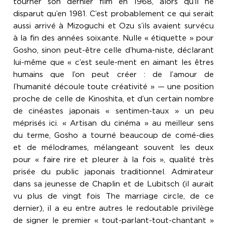
tourner son dernier film en 1968, alors qu’il ne
disparut qu’en 1981. C’est probablement ce qui serait
aussi arrivé à Mizoguchi et Ozu s’ils avaient survécu
à la fin des années soixante. Nulle « étiquette » pour
Gosho, sinon peut-être celle d’huma-niste, déclarant
lui-même que « c’est seule-ment en aimant les êtres
humains que l’on peut créer : de l’amour de
l’humanité découle toute créativité » — une position
proche de celle de Kinoshita, et d’un certain nombre
de cinéastes japonais « sentimen-taux » un peu
méprisés ici. « Artisan du cinéma » au meilleur sens
du terme, Gosho a tourné beaucoup de comé-dies
et de mélodrames, mélangeant souvent les deux
pour « faire rire et pleurer à la fois », qualité très
prisée du public japonais traditionnel. Admirateur
dans sa jeunesse de Chaplin et de Lubitsch (il aurait
vu plus de vingt fois The marriage circle, de ce
dernier), il a eu entre autres le redoutable privilège
de signer le premier « tout-parlant-tout-chantant »