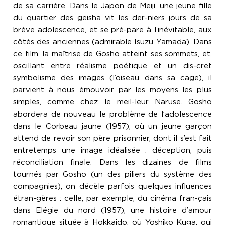
de sa carrière. Dans le Japon de Meiji, une jeune fille
du quartier des geisha vit les der-niers jours de sa
brève adolescence, et se pré-pare à l’inévitable, aux
côtés des anciennes (admirable Isuzu Yamada). Dans
ce film, la maîtrise de Gosho atteint ses sommets, et,
oscillant entre réalisme poétique et un dis-cret
symbolisme des images (l’oiseau dans sa cage), il
parvient à nous émouvoir par les moyens les plus
simples, comme chez le meil-leur Naruse. Gosho
abordera de nouveau le problème de l’adolescence
dans le Corbeau jaune (1957), où un jeune garçon
attend de revoir son père prisonnier, dont il s’est fait
entretemps une image idéalisée : déception, puis
réconciliation finale. Dans les dizaines de films
tournés par Gosho (un des piliers du système des
compagnies), on décèle parfois quelques influences
étran-gères : celle, par exemple, du cinéma fran-çais
dans Elégie du nord (1957), une histoire d’amour
romantique située à Hokkaido, où Yoshiko Kuga, qui