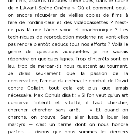
de films, assortis d’études théoriques, dans le cadre
de « L’Avant-Scène Cinéma ». Où et comment peut-
on encore récupérer de vieilles copies de films, à
l’ère de l’ordina-teur et des vidéocassettes ? N’est-
ce pas là une tâche vaine et anachronique ? Les
tech-niques de reproduction moderne ne vont-elles
pas rendre bientôt caducs tous nos efforts ? Voilà le
genre de questions auxquel-les je ne saurais
répondre en quelques lignes. Trop d’intérêts sont en
jeu, trop de mercan-tis nous guettent au tournant.
Je dirais seu-lement que la passion de la
conservation, l’amour du cinéma, le combat de David
contre Goliath, tout cela est plus que jamais
nécessaire. Max Ophuls disait : « Si l’on veut qu’un art
conserve l’intérêt et vitalité, il faut chercher,
chercher, chercher sans arrêt ! » Et quand on
cherche, on trouve. Sans aller jusqu’à jouer les
martyrs — c’est un terme dont on nous honore
parfois — disons que nous sommes les derniers