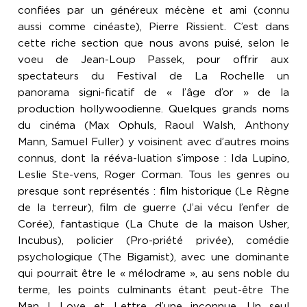
confiées par un généreux mécène et ami (connu
aussi comme cinéaste), Pierre Rissient. C’est dans
cette riche section que nous avons puisé, selon le
voeu de Jean-Loup Passek, pour offrir aux
spectateurs du Festival de La Rochelle un
panorama signi-ficatif de « l’âge d’or » de la
production hollywoodienne. Quelques grands noms
du cinéma (Max Ophuls, Raoul Walsh, Anthony
Mann, Samuel Fuller) y voisinent avec d’autres moins
connus, dont la rééva-luation s’impose : Ida Lupino,
Leslie Ste-vens, Roger Corman. Tous les genres ou
presque sont représentés : film historique (Le Règne
de la terreur), film de guerre (J’ai vécu l’enfer de
Corée), fantastique (La Chute de la maison Usher,
Incubus), policier (Pro-priété privée), comédie
psychologique (The Bigamist), avec une dominante
qui pourrait être le « mélodrame », au sens noble du
terme, les points culminants étant peut-être The
Man I Love et Lettre d’une inconnue. Un seul