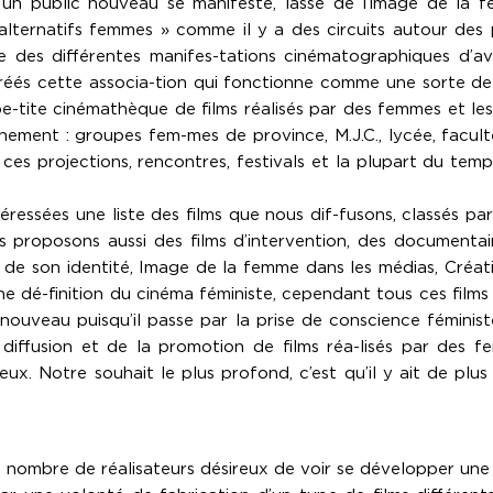
t un public nouveau se manifeste, lassé de l’image de l
s alternatifs femmes » comme il y a des circuits autour de
 des différentes manifes-tations cinématographiques d’ava
s cette associa-tion qui fonctionne comme une sorte de re-l
e-tite cinémathèque de films réalisés par des femmes et l
ement : groupes fem-mes de province, M.J.C., lycée, faculté
 ces projections, rencontres, festivals et la plupart du te
éressées une liste des films que nous dif-fusons, classés p
us proposons aussi des films d’intervention, des documenta
e son identité, Image de la femme dans les médias, Créativi
ne dé-finition du cinéma féministe, cependant tous ces fil
ouveau puisqu’il passe par la prise de conscience féminist
 diffusion et de la promotion de films réa-lisés par des 
eux. Notre souhait le plus profond, c’est qu’il y ait de p
n nombre de réalisateurs désireux de voir se développer un