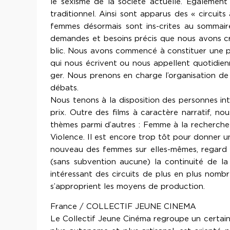
le sexisme de la société actuelle. Egalemen
traditionnel. Ainsi sont apparus des « circuit
femmes désormais sont ins-crites au sommaire
demandes et besoins précis que nous avons créé
blic. Nous avons commencé à constituer une p
qui nous écrivent ou nous appellent quotidienn
ger. Nous prenons en charge l’organisation de
débats.
Nous tenons à la disposition des personnes int
prix. Outre des films à caractère narratif, no
thèmes parmi d’autres : Femme à la recherche d
Violence. Il est encore trop tôt pour donner u
nouveau des femmes sur elles-mêmes, regard n
(sans subvention aucune) la continuité de la
intéressant des circuits de plus en plus nombr
s’approprient les moyens de production.
France / COLLECTIF JEUNE CINEMA
Le Collectif Jeune Cinéma regroupe un certai