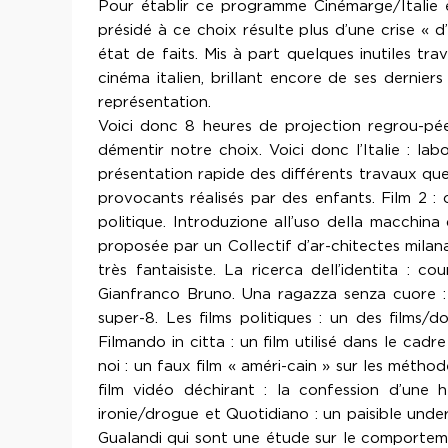
Pour établir ce programme Cinémarge/Italie et 
présidé à ce choix résulte plus d’une crise « 
état de faits. Mis à part quelques inutiles t
cinéma italien, brillant encore de ses dernier
représentation.
Voici donc 8 heures de projection regrou-pé
démentir notre choix. Voici donc l’Italie : la
présentation rapide des différents travaux qu
provocants réalisés par des enfants. Film 2 :
politique. Introduzione all’uso della macchina
proposée par un Collectif d’ar-chitectes milanais
très fantaisiste. La ricerca dell’identita :
Gianfranco Bruno. Una ragazza senza cuore :
super-8. Les films politiques : un des films/d
Filmando in citta : un film utilisé dans le ca
noi : un faux film « améri-cain » sur les méth
film vidéo déchirant : la confession d’une
ironie/drogue et Quotidiano : un paisible under
Gualandi qui sont une étude sur le comportemen