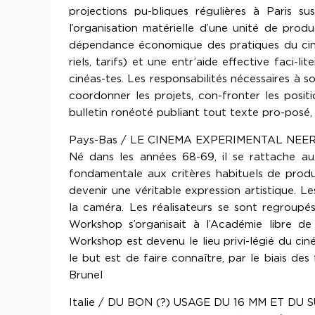
projections pu-bliques régulières à Paris su
l’organisation matérielle d’une unité de prod
dépendance économique des pratiques du ciné
riels, tarifs) et une entr’aide effective faci-l
cinéas-tes. Les responsabilités nécessaires à 
coordonner les projets, con-fronter les positi
bulletin ronéoté publiant tout texte pro-posé,
Pays-Bas / LE CINEMA EXPERIMENTAL NEE
Né dans les années 68-69, il se rattache a
fondamentale aux critères habituels de produ
devenir une véritable expression artistique. L
la caméra. Les réalisateurs se sont regroupé
Workshop s’organisait à l’Académie libre de
Workshop est devenu le lieu privi-légié du ci
le but est de faire connaître, par le biais des
Brunel
Italie / DU BON (?) USAGE DU 16 MM ET DU 