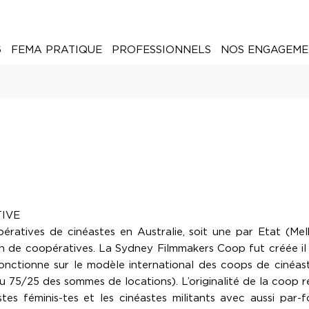
6
FEMA PRATIQUE
PROFESSIONNELS
NOS ENGAGEME
TIVE
pératives de cinéastes en Australie, soit une par Etat (Me
on de coopératives. La Sydney Filmmakers Coop fut créée il y 
 fonctionne sur le modèle international des coops de cinéa
 75/25 des sommes de locations). L’originalité de la coop r
tes féminis-tes et les cinéastes militants avec aussi par-