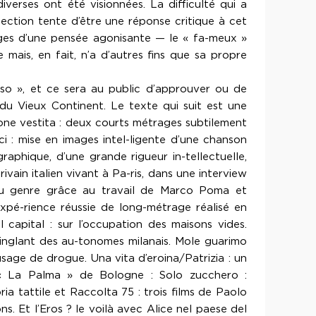
iverses ont été visionnées. La difficulté qui a
lection tente d’être une réponse critique à cet
mages d’une pensée agonisante — le « fa-meux »
 mais, en fait, n’a d’autres fins que sa propre
so », et ce sera au public d’approuver ou de
e du Vieux Continent. Le texte qui suit est une
one vestita : deux courts métrages subtilement
i : mise en images intel-ligente d’une chanson
raphique, d’une grande rigueur in-tellectuelle,
rivain italien vivant à Pa-ris, dans une interview
ue du genre grâce au travail de Marco Poma et
pé-rience réussie de long-métrage réalisé en
l capital : sur l’occupation des maisons vides.
 cinglant des au-tonomes milanais. Mole guarimo
sage de drogue. Una vita d’eroina/Patrizia : un
f « La Palma » de Bologne : Solo zucchero :
ia tattile et Raccolta 75 : trois films de Paolo
. Et l’Eros ? le voilà avec Alice nel paese del