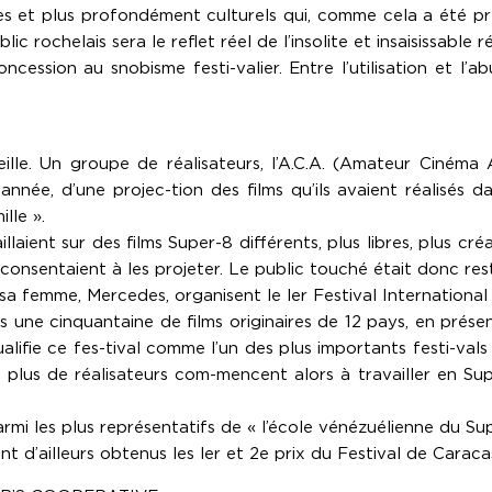
s et plus profondément culturels qui, comme cela a été pré
ochelais sera le reflet réel de l’insolite et insaisissable réa
oncession au snobisme festi-valier. Entre l’utilisation et
eille. Un groupe de réalisateurs, l’A.C.A. (Amateur Cinéma 
 année, d’une projec-tion des films qu’ils avaient réalisés d
lle ».
laient sur des films Super-8 différents, plus libres, plus créa
consentaient à les projeter. Le public touché était donc rest
t sa femme, Mercedes, organisent le ler Festival Internationa
és une cinquantaine de films originaires de 12 pays, en pr
lifie ce fes-tival comme l’un des plus importants festi-vals m
 plus de réalisateurs com-mencent alors à travailler en Sup
rmi les plus représentatifs de « l’école vénézuélienne du S
nt d’ailleurs obtenus les ler et 2e prix du Festival de Caraca