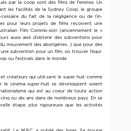
 loués par la coop sont des films de femmes. Un
nt les facilités de la Sydney Coop, le groupe
-cessaire du fait de la négligence ou de l’in-
tes pour leurs projets de films reçoivent une
Australian Film Commis-sion (anciennement le «
jours aussi aisé d’obtenir des subventions pour
 ou du mouvement des aborigènes…) que pour des
une subvention pour un film, où trouver l’équi-
oop ou festivals dans le monde.
et créateurs qui utili-sent le super huit comme
ur le cinéma super-huit se développent soient
ernationalisme qui est au coeur de toute action
is cinq ou dix ans dans de nombreux pays. En se
elle étape, plus rigoureuse que les activités
tif. Le M.R.C. a publié des livres. Sa troupe