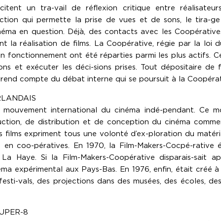
scitent un tra-vail de réflexion critique entre réalisateu
uction qui permette la prise de vues et de sons, le tira-ge
ma en question. Déjà, des contacts avec les Coopérative
itent la réalisation de films. La Coopérative, régie par la loi
son fonctionnement ont été réparties parmi les plus actifs. C
ons et exécuter les déci-sions prises. Tout dépositaire de fi
 rend compte du débat interne qui se poursuit à la Coopérat
RLANDAIS
u mouvement international du cinéma indé-pendant. Ce m
ction, de distribution et de conception du cinéma commer
es films expriment tous une volonté d’ex-ploration du matér
s en coo-pératives. En 1970, la Film-Makers-Cocpé-rative
 La Haye. Si la Film-Makers-Coopérative disparais-sait a
néma expérimental aux Pays-Bas. En 1976, enfin, était créé
 festi-vals, des projections dans des musées, des écoles, de
SUPER-8