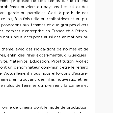
a femme proposée de tout temps par le cinéma
s problèmes ouvriers ou paysans. Les luttes des
nt-garde ou parallèles. C’est à partir de ces
ais, à la fois utile au réalisatrices et au pu-
es proposons aux femmes et aux groupes divers
s, comités d’entreprise en France et à l’étran-
mps nous nous occupons aussi des animations ou
ar thème, avec des indica-tions de normes et de
ires, enfin des films expéri-mentaux. Quelques_
té, Maternité, Education, Prostitution, Viol et
ms ont un dénominateur com-mun : être le regard
e. Actuellement nous nous efforçons d’assurer
femmes, en trouvant des films nouveaux, et en
lus en plus de femmes qui prennent la caméra et
e forme de cinéma dont le mode de production,