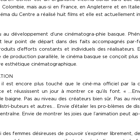
 Colombie, mais aus-si en France, en Angleterre et en Ital
a du Centre a réalisé huit films et elle est actuellement in
u au développement d’une cinématogra-phie basque. Phénom
 leur point de départ dans des faits accompagnés par-fois
produits d’efforts constants et individuels des réalisateurs
de production parallèle, le cinéma basque se conçoit plus
ive esthétique cinématographique.
ATION
il est encore plus touché que le ciné-ma officiel par la cr
e et réussissent un jour à montrer ce qu’ils font. « …Env
lle baigne. Pas au niveau des créateurs bien sûr. Pas au ni
stri-buteurs et autres… Envie d’étaler les pro-blèmes de distr
traîne. Envie de montrer les joies que l’animation peut ap-
i des femmes désireuses de pouvoir s’exprimer librement, d