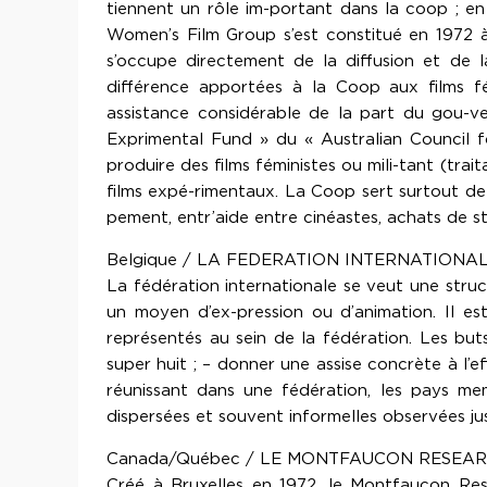
tiennent un rôle im-portant dans la coop ; en 
Women’s Film Group s’est constitué en 1972 à
s’occupe directement de la diffusion et de la
différence apportées à la Coop aux films fém
assistance considérable de la part du gou-ver
Exprimental Fund » du « Australian Council for
produire des films féministes ou mili-tant (t
films expé-rimentaux. La Coop sert surtout de 
pement, entr’aide entre cinéastes, achats de s
Belgique / LA FEDERATION INTERNATIONA
La fédération internationale se veut une struc
un moyen d’ex-pression ou d’animation. Il es
représentés au sein de la fédération. Les buts
super huit ; – donner une assise concrète à l’
réunissant dans une fédération, les pays mem
dispersées et souvent informelles observées jus
Canada/Québec / LE MONTFAUCON RESEA
Créé à Bruxelles en 1972, le Montfaucon Rese