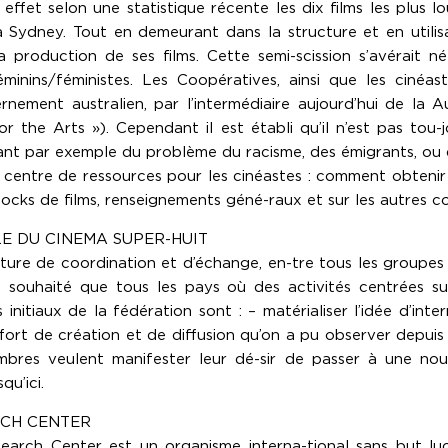
effet selon une statistique récente les dix films les plus
 Sydney. Tout en demeurant dans la structure et en utilisa
 production de ses films. Cette semi-scission s’avérait né
inins/féministes. Les Coopératives, ainsi que les cinéas
nement australien, par l’intermédiaire aujourd’hui de la 
 the Arts »). Cependant il est établi qu’il n’est pas tou-
raitant par exemple du problème du racisme, des émigrants,
centre de ressources pour les cinéastes : comment obtenir 
tocks de films, renseignements géné-raux et sur les autres c
LE DU CINEMA SUPER-HUIT
ture de coordination et d’échange, en-tre tous les groupes 
t souhaité que tous les pays où des activités centrées s
 initiaux de la fédération sont : – matérialiser l’idée d’int
effort de création et de diffusion qu’on a pu observer depu
bres veulent manifester leur dé-sir de passer à une nouv
qu’ici.
RCH CENTER
arch Center est un organisme interna-tional sans but lucra