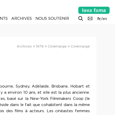
NTS
ARCHIVES
NOUS SOUTENIR
fr
/
en
Archives
>
1978
>
Cinémarge
>
Cinémarge
lbourne, Sydney, Adélaide, Brisbane, Hobart et
a environ 10 ans, et elle est la plus ancienne.
stes, basé sur la New-York Filmmakers Coop (le
éside dans le fait que cohabitent dans la même
fois des films à acteurs. Les cinéastes femmes