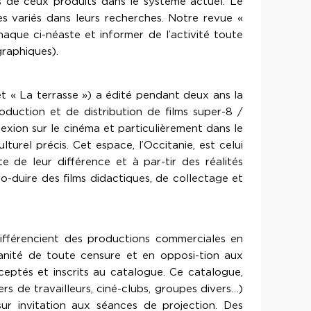
ts de ceux produits dans le système actuel. Le
ès variés dans leurs recherches. Notre revue «
aque ci-néaste et informer de l’activité toute
raphiques).
 et « La terrasse ») a édité pendant deux ans la
oduction et de distribution de films super-8 /
lexion sur le cinéma et particulièrement dans le
urel précis. Cet espace, l’Occitanie, est celui
e de leur différence et à par-tir des réalités
ro-duire des films didactiques, de collectage et
ifférencient des productions commerciales en
nanité de toute censure et en opposi-tion aux
ceptés et inscrits au catalogue. Ce catalogue,
rs de travailleurs, ciné-clubs, groupes divers…)
ur invitation aux séances de projection. Des