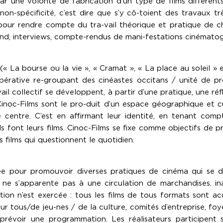
par une volonté de fabrication d’un type de films différen
on-spécificité, c’est dire que s’y cô-toient des travaux tr
pour rendre compte du tra-vail théorique et pratique de ch
ond, interviews, compte-rendus de mani-festations cinématog
 (« La bourse ou la vie », « Cramat », « La place au soleil »
pérative re-groupant des cinéastes occitans / unité de pr
ail collectif se développent, à partir d’une pratique, une réf
noc-Films sont le pro-duit d’un espace géographique et cult
e centre. C’est en affirmant leur identité, en tenant compt
ils font leurs films. Cinoc-Films se fixe comme objectifs de p
films qui questionnent le quotidien.
uée pour promouvoir diverses pratiques de cinéma qui se d
i ne s’apparente pas à une circulation de marchandises. i
ion n’est exercée : tous les films de tous formats sont ac
ur tous/de jeu-nes / de la culture, comités d’entreprise, foye
prévoir une programmation. Les réalisateurs participent s