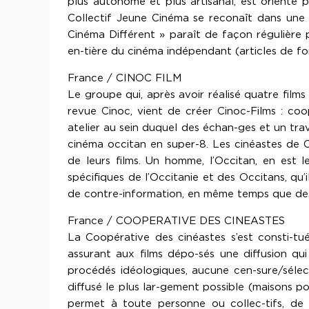
plus autonome et plus artisanal, est orienté 
Collectif Jeune Cinéma se reconaît dans une n
Cinéma Différent » paraît de façon régulière 
en-tière du cinéma indépendant (articles de f
France / CINOC FILM
Le groupe qui, après avoir réalisé quatre films
revue Cinoc, vient de créer Cinoc-Films : coo
atelier au sein duquel des échan-ges et un trav
cinéma occitan en super-8. Les cinéastes de Ci
de leurs films. Un homme, l’Occitan, en est l
spécifiques de l’Occitanie et des Occitans, qu’
de contre-information, en même temps que des 
France / COOPERATIVE DES CINEASTES
La Coopérative des cinéastes s’est consti-t
assurant aux films dépo-sés une diffusion qu
procédés idéologiques, aucune cen-sure/sélect
diffusé le plus lar-gement possible (maisons po
permet à toute personne ou collec-tifs, de 