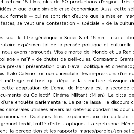
retenir 18 films, plus de 60 productions d’origines très d
d’idées .» que d’une sim-ple crise économique. Aussi cette sé
ravaux formels — qui ne sont rien d’autre que la mise en i
s fastes, se veut une contestation « spéciale » de la culture
es sous le titre générique « Super-8 et 16 mm : uso e abu
boratoire expérimen-tal de la pensée politique et culturell
e nous avons regroupés. Vita e morte del Mondo et La Ragi
 collage « naïf » de chutes de pelli-cules. Compagno Gramsc
 da pre-sa : présentation d’un travail politique et cinématog
. Italo Calvino : un uomo invisibile : les im-pressions d’un éc
 court-métrage cul-turel qui dépasse la structure classiq
 cette adaptation de L’ennui de Moravia est la seconde ex
ocu-ments du Collectif Cinéma Militant (Milan), La citta de
dre d’une enquête parlementaire. La parte lassa : le discours
odes carcérales utilisées envers les détenus condamnés pour u
 héroïnomane. Quelques films expérimentaux du collecti
ground tardif, truffé d’effets optiques. La ripetizione, Mémor
t, la percep-tion et les rapports images/paroles/sen-sations