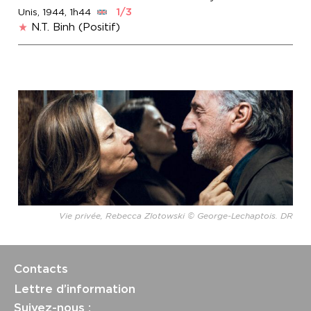
1/3
Unis, 1944, 1h44
N.T. Binh (Positif)
Vie privée, Rebecca Zlotowski © George-Lechaptois. DR
Contacts
Lettre d’information
Suivez-nous :