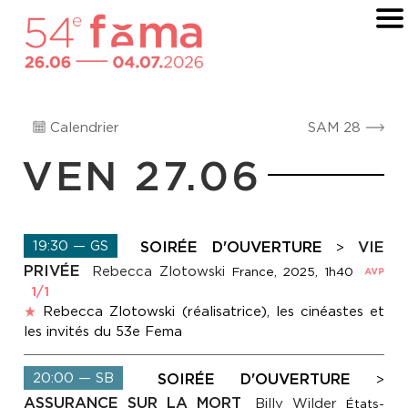
Calendrier
SAM 28
VEN 27.06
19:30 — GS
SOIRÉE D'OUVERTURE
VIE
>
PRIVÉE
Rebecca Zlotowski
France, 2025, 1h40
1/1
Rebecca Zlotowski (réalisatrice), les cinéastes et
les invités du 53e Fema
20:00 — SB
SOIRÉE D'OUVERTURE
>
ASSURANCE SUR LA MORT
Billy Wilder
États-